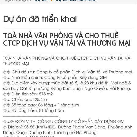
Nội dung:
Dự án đã triển khai
TOÀ NHÀ VĂN PHÒNG VÀ CHO THUÊ
CTCP DỊCH VỤ VẬN TẢI VÀ THƯƠNG MẠI
TOÀ NHÀ VĂN PHÒNG VÀ CHO THUÊ CTCP DỊCH VỤ VẬN TẢI VÀ
THƯƠNG MẠI
⯑⯑ Chủ đầu tư: Công ty cổ phần Dịch vụ Vận tải và Thương mại.
⯑⯑ Nhà thầu chính: Công ty cổ phần Xây dựng GM
⯑⯑ Địa điểm xây dựng: thửa đất số 5, lô 2B khu đô thị Mới ngã 5
sân bay Cát Bi, phường Đông Khê, quận Ngô Quyền, Hải Phòng.
⯑⯑ Diện tích sàn: 575 m2
⯑⯑ Chiều cao: 25,45m
⯑⯑ Số tầng cao: 06 tầng + 1 tầng tum
⯑⯑ Số tầng hầm: 01 tầng hầm
---------------------------------------------
⯑⯑⯑ ĐƠN VỊ THI CÔNG : CÔNG TY CỔ PHẦN XÂY DỰNG GM
⯑ Địa chỉ: Số 58 (Km1+400), Đường Phạm Văn Đồng, Phường Anh
Dũng, Quận Dương Kinh, Thành phố Hải Phòng