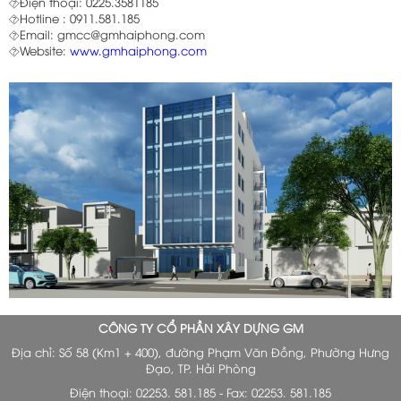
⯑Điện thoại: 0225.3581185
⯑Hotline : 0911.581.185
⯑Email: gmcc@gmhaiphong.com
⯑Website:
www.gmhaiphong.com
CÔNG TY CỔ PHẦN XÂY DỰNG GM
Địa chỉ: Số 58 (Km1 + 400), đường Phạm Văn Đồng, Phường Hưng
Đạo, TP. Hải Phòng
Điện thoại: 02253. 581.185 - Fax: 02253. 581.185