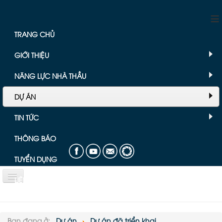
≡
TRANG CHỦ
GIỚI THIỆU
NĂNG LỰC NHÀ THẦU
DỰ ÁN
TIN TỨC
THÔNG BÁO
TUYỂN DỤNG
LIÊN HỆ
Bài viết chuyên mục Dự án
Bạn đang ở:
Dự án
Dự án đã triển khai